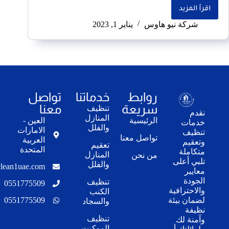
اقرأ المزيد
شركة نيو هاوس
يناير 1, 2023
روابط
خدماتنا
تواصل
سريعة
معنا
تنظيف
نقدم
المنازل
الرئيسية
العين -
خدمات
والفلل
الامارات
تنظيف
تواصل معنا
العربية
وتعقيم
تعقيم
المتحدة
متكاملة
المنازل
من نحن
تلبي أعلى
والفلل
lean1uae.com
معايير
الجودة
تنظيف
0551775509
والاحترافية
الكنب
0551775509
لضمان بيئة
والسجاد
نظيفة
تنظيف
وآمنة لك
الموكيت