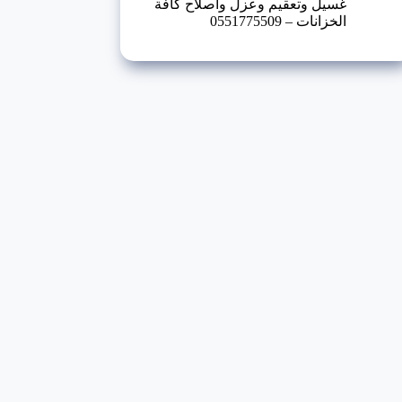
غسيل وتعقيم وعزل واصلاح كافة
الخزانات – 0551775509