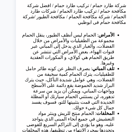
شركة طارد حمام / تركيب طارد حمام / افضل شركة
مكافحة حمام / تركيب طارد الحمام / شركات طارد
الحمام / شركة مكافحة الحمام / مكافحة الطيور /شركة
مكافحة حمام فى ابوظبي
الأمراض
: الحمام ليس أنظف الطيور، ينقل الحمام
مجموعة من الطفيليات والأمراض من خلال
الفضلات، والغبار الذي يدخل إلى المباني عبر
قنوات الهواء، بعض الأمراض التي تنتشر عن
طريق الحمام هي كولاي، و المكورات العقدية
وغيرها.
تلف المباني
: بصرف النظر عن كونه طائر حامل
للطفيليات، يترك الحمام كمية سخيفة من
الفضلات، وهي عوامل شديدة التآكل، حيث يترك
البراز شديد الحموضة بقع دائمة على الأسطح
وواجهات المباني، ويمكن أن يزيد من سرعة
تدهوره، لن يستثني الحمام سيارتك أو المظلة
الجديدة التي قمت بتثبيتها للتو، فسوف يفسد
جمال كل شيء حولك.
المخلفات
: الحمام منتج للريش وينثر مواد
التعشيش في جميع أنحاء المبنى الذي يتواجد
عليه، وهو ما يؤدي إلى التراكم السريع للفوضى
وتجددها بمجرد الانتهاء من تنظيفها، هذه المخلفات