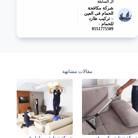
ال
السابقة
شركة مكافحة
الحمام فى العين
– تركيب طارد
للحمام -
0551775509
مقالات مشابهة
شركة تنظيف كنب في
شركة تنظيف منازل في