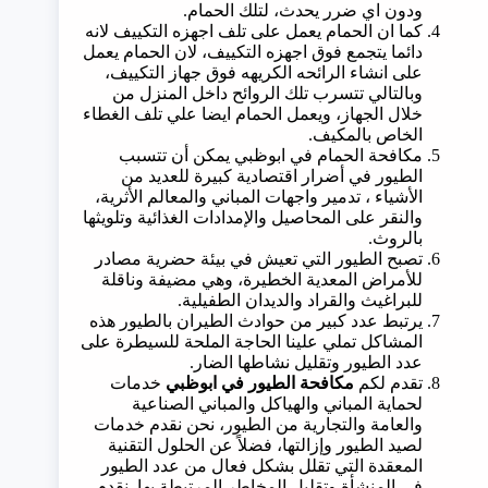
ودون اي ضرر يحدث، لتلك الحمام.
كما ان الحمام يعمل على تلف اجهزه التكييف لانه
دائما يتجمع فوق اجهزه التكييف، لان الحمام يعمل
على انشاء الرائحه الكريهه فوق جهاز التكييف،
وبالتالي تتسرب تلك الروائح داخل المنزل من
خلال الجهاز، ويعمل الحمام ايضا علي تلف الغطاء
الخاص بالمكيف.
مكافحة الحمام في ابوظبي يمكن أن تتسبب
الطيور في أضرار اقتصادية كبيرة للعديد من
الأشياء ، تدمير واجهات المباني والمعالم الأثرية،
والنقر على المحاصيل والإمدادات الغذائية وتلويثها
بالروث.
تصبح الطيور التي تعيش في بيئة حضرية مصادر
للأمراض المعدية الخطيرة، وهي مضيفة وناقلة
للبراغيث والقراد والديدان الطفيلية.
يرتبط عدد كبير من حوادث الطيران بالطيور هذه
المشاكل تملي علينا الحاجة الملحة للسيطرة على
عدد الطيور وتقليل نشاطها الضار.
تقدم لكم
مكافحة الطيور في ابوظبي
خدمات
لحماية المباني والهياكل والمباني الصناعية
والعامة والتجارية من الطيور، نحن نقدم خدمات
لصيد الطيور وإزالتها، فضلاً عن الحلول التقنية
المعقدة التي تقلل بشكل فعال من عدد الطيور
في المنشأة وتقليل المخاطر المرتبطة بها. نقدم