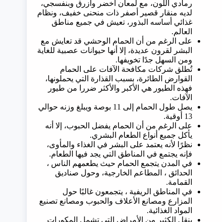
رمادي اللون، مع لمعان أخضر وأزرق وبنفسجي،
لديه منقار قصير أصفر ذات منحنى خفيف، ونظام
غذائي أساسه البذور، تعيش في جميع مناطق
العالم.
على الرغم من أن الحمام الوحشي قد تعايش مع
البشر لقرون عديدة، إلا أنها حيوانات عصبية للغاية
ومن السهل جدًا تخويفها.
تُطلق شركات مكافحة الآفات على الحمام
القوارض الطائرة، بسبب القذارة التي يحملونها،
فهذه الطيور هي الأكبر والأكثر ضررا من طيور
الآفات.
يصل طول الحمام إلى 11 بوصة ويبلغ وزنه حوالي
13 أوقية.
على الرغم من أن الحمام يفضل الحبوب، إلا أنه
يأكل جميع أنواع الطعام البشري.
نظرًا لأنه يعتمد على البشر في الغذاء والمأوى،
فإنه يجتمع في المناطق التي يجد فيها الطعام.
في المدن يتجمع الحمام حيث يطعمهم الناس ،
الحدائق ، المطاعم الخارجية، وحول صناديق
القمامة.
في المناطق الريفية ، يتجمعون غالبًا حول
المزارع ومصانع الأعلاف والحبوب ومصانع تصنيع
المواد الغذائية.
ينقل الكثير من الأمراض التي تشمل المكورات