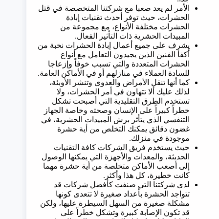
الأمر لم يعد صعبا مع شركتنا المتخصصة في قتل
الحشرات، حيث توفر أحدث تقنيات إبادة
الحشرات مختلفة الأنواع، مع مجموعة من
المبيدات الحشرية ذات التأثير الفعال.
يشرف على جميع أعمال إبادة الحشرات نخبة من
أكفأ الفنين الذين يجيدون التعامل مع أنواع
الحشرات المتعددة والتي تسبب خوفاً وإزعاجا
للسادة العملاء في منازلهم أو في الأماكن العامة.
كما أنها تنقل الأمراض والعدوى وتنشر الأوبئة،
لذلك عليك ألا تتهاون في أمر الحشرات، ولا
تستخدم الطرق التقليدية التي أصبحت تشكل
خطراً كبيراً على الإنسان وصحته وخاصة الجهاز
التنفسي الذي يتأثر برش المبيدات الحشرية، في
غضون دقائق يمكنك التخلص من أية حشرة
موجودة في منزلك.
حيث يستخدم فريق الشركات كافة التقنيات
الحديثة، والمعدات والأجهزة التي يمكنها الوصول
إلى أصعب الأماكن متخلصة من أية حشرة مهما
كانت خطيرة، كل هذا وأكثر.
لدى شركتنا التي صنفت كأفضل شركات قد
تتواجد الحشرة بأعداد صغيرة لا تتعدى كونها
مشكلة صغيرة من السهل السيطرة عليها، ولكن
قد تكون الإصابة كبيرة وتشكل خطراً على