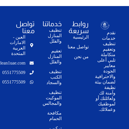
روابط
خدماتنا
تواصل
سريعة
معنا
تنظيف
نقدم
المنازل
الرئيسية
العين -
خدمات
والفلل
الامارات
تنظيف
تواصل معنا
العربية
وتعقيم
تعقيم
المتحدة
متكاملة
المنازل
من نحن
تلبي أعلى
والفلل
lean1uae.com
معايير
الجودة
تنظيف
0551775509
والاحترافية
الكنب
0551775509
لضمان بيئة
والسجاد
نظيفة
تنظيف
وآمنة لك
الموكيت
ولعائلتك أو
والمجالس
لموظفيك
وعملائك.
مكافحة
الحمام
تركيب