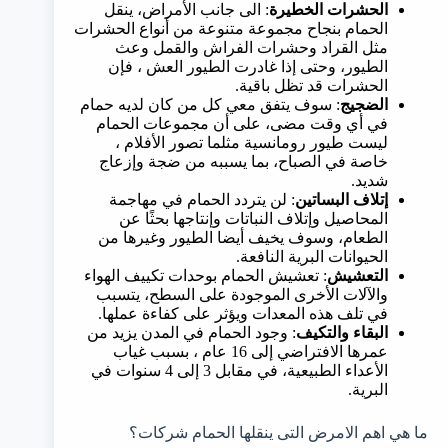
الحشرات الخطيرة
: الى جانب الأمراض، ينقل
الحمام بنجاح مجموعة متنوعة من أنواع الحشرات
مثل القراد وحشرات الفراش والقمل وعث
الطيور، وحتى إذا غادرت الطيور العش ، فإن
الحشرات قد تظل باقية.
الضجيج
: سوف يتفق معي كل من كان لديه حمام
في أي وقت مضى، على أن مجموعات الحمام
ليست طيور رومانسية مثلما تصور الأفلام ،
خاصة في الصباح، بما يسببه من ضجة وإزعاج
شديد.
إتلاف البساتين
: لن يتردد الحمام في مهاجمة
المحاصيل وإتلاف النباتات وإنتاجها بحثًا عن
الطعام، وسوف يخيف أيضا الطيور وغيرها من
الحيوانات البرية النافعة.
التعشيش
: تعشيش الحمام بوحدات تكييف الهواء
والآلات الأخرى الموجودة على السطح، يتسبب
في تلف هذه المعدات ويؤثر على كفاءة عملها.
البقاء والتكيف
: وجود الحمام في المدن يزيد من
عمرها الافتراضي إلى 16 عام ، بسبب غياب
الأعداء الطبيعية، في مقابل 3 إلى 4 سنوات في
البرية.
ما هي اهم الامرض التى ينقلها الحمام شركات؟