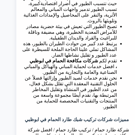
حيث تتسبب الطيور في أضرار اقتصاديةكبيرة،
تسبب الطيور تدمير واجهات المباني والمعالم
الأثرية، والنقر على المحاصيل والإمدادات الغذائية
وتلويثها بالروث.
تصبح الطيور التي تعيش في بيئة حضرية مصادر
للأمراض المعدية الخطيرة، وهي مضيفة وناقلة
للبراغيث والقراد والديدان الطفيلية.
يرتبط عدد كبير من حوادث الطيران بالطيور، هذه
المشاكل تملي علينا الحاجة الملحة للسيطرة على
عدد الطيور و تقليل نشاطها الضار.
تقدم لكم
شركات مكافحة الحمام في
ابوظبي
،
افضل خدمات لحماية المباني والهياكل والمباني
الصناعية والعامة والتجارية من الطيور.
نحن نقدم خدمات لصيد الطيور وإزالتها فضلاً عن
الحلول التقنية المعقدة التي تقلل بشكل فعال،
من عدد الطيور في المنشأة وتقليل المخاطر
المرتبطة بها، نقدم أيضًا مجموعة واسعة من
المنتجات والتقنيات المخصصة للحماية من
الطيور.
مميزات شركات تركيب شبك طارد الحمام في
ابوظبي
شركة طارد حمام / تركيب طارد حمام / افضل شركة